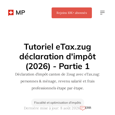
MP
Rejoins
10K+
abonnés
✖
Tutoriel eTax.zug
déclaration d'impôt
(2026) - Partie 1
Déclaration d’impôt canton de Zoug avec eTax.zug:
personnes & ménage, revenu salarié et frais
professionnels étape par étape.
Fiscalité et optimisation d'impôts
ERR
Dernière mise à jour: 8 août 2026