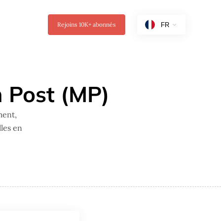
Rejoins
10K+
abonnés
n Post (MP)
ment,
les en