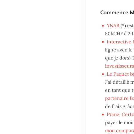
Commence M
YNAB
(*) es
50kCHF à 2.1
Interactive 
ligne avec le
que je dors! 
investisseurs
Le Paquet b
J’ai détaillé
en tant que t
partenaire B
de frais grâc
Poinz
,
Certo
payer le moin
mon comparat