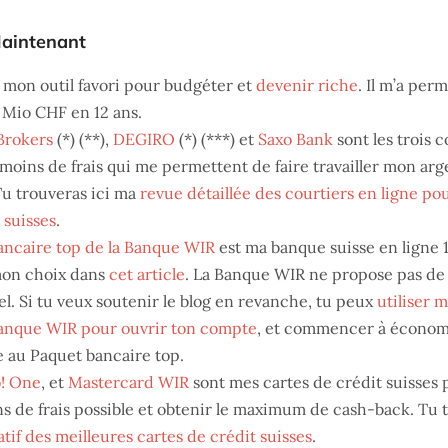
aintenant
t mon outil favori pour budgéter et
devenir riche
. Il m’a per
 Mio CHF en 12 ans.
Brokers
(*) (**),
DEGIRO
(*) (***) et
Saxo Bank
sont les trois c
 moins de frais qui me permettent de faire travailler mon ar
Tu trouveras ici ma
revue détaillée des courtiers en ligne pou
 suisses
.
ancaire top de la Banque WIR
est ma banque suisse en ligne 
 mon choix dans
cet article
. La Banque WIR ne propose pas d
el. Si tu veux soutenir le blog en revanche, tu peux
utiliser 
anque WIR pour ouvrir ton compte
, et commencer à écono
e au Paquet bancaire top.
! One
, et
Mastercard WIR
sont mes cartes de crédit suisses 
s de frais possible et obtenir le maximum de cash-back. Tu t
if des meilleures cartes de crédit suisses
.