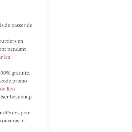
mis de passer de
ourtiers en
gent pendant
r les
100% gratuite.
e code promo
mon lien
miser beaucoup
préférées pour
rouveras ici