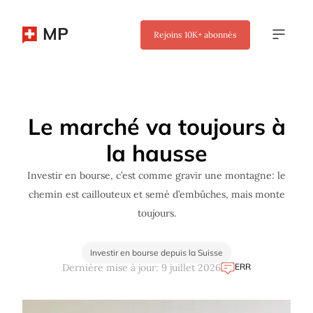
MP
Rejoins
10K+
abonnés
✖
Le marché va toujours à
la hausse
Investir en bourse, c’est comme gravir une montagne: le
chemin est caillouteux et semé d’embûches, mais monte
toujours.
Investir en bourse depuis la Suisse
ERR
Dernière mise à jour: 9 juillet 2026