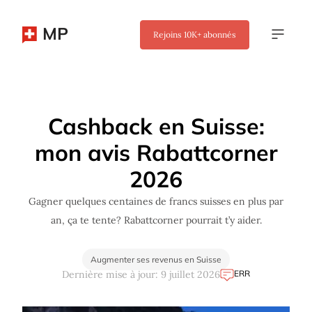
MP
Rejoins
10K+
abonnés
✖
Cashback en Suisse:
mon avis Rabattcorner
2026
Gagner quelques centaines de francs suisses en plus par
an, ça te tente? Rabattcorner pourrait t’y aider.
Augmenter ses revenus en Suisse
ERR
Dernière mise à jour: 9 juillet 2026