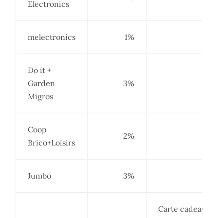
Electronics
melectronics
1%
Do it +
Garden
3%
Migros
Coop
2%
Brico+Loisirs
Jumbo
3%
Carte cadeau