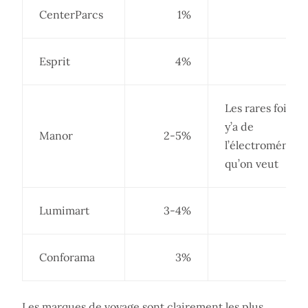
CenterParcs
1%
Esprit
4%
Les rares fois où
y’a de
Manor
2-5%
l’électroménage
qu’on veut
Lumimart
3-4%
Conforama
3%
Les marques de voyage sont clairement les plus