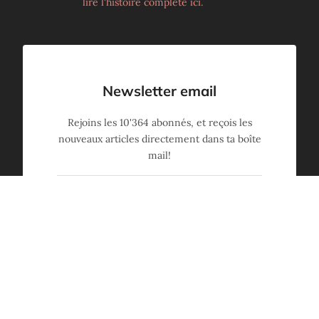
lire l'histoire complète ici.
Newsletter email
Rejoins les
10'364
abonnés, et reçois les
nouveaux articles directement dans ta boîte
mail!
Oui, inscris-moi!
(zéro spam, désinscription en un clic)