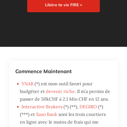
Libère ta vie FIRE >
Commence Maintenant
YNAB
(*) est mon outil favori pour
budgéter et
devenir riche
. Il m’a permis de
passer de 50kCHF à 2.1 Mio CHF en 12 ans.
Interactive Brokers
(*) (**),
DEGIRO
(*)
(***) et
Saxo Bank
sont les trois courtiers
en ligne avec le moins de frais qui me