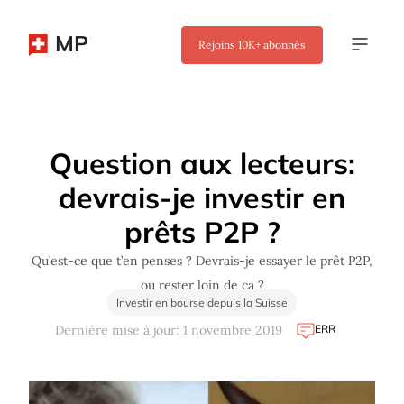
MP
Rejoins
10K+
abonnés
✖
Question aux lecteurs:
devrais-je investir en
prêts P2P ?
Qu’est-ce que t’en penses ? Devrais-je essayer le prêt P2P,
ou rester loin de ça ?
Investir en bourse depuis la Suisse
ERR
Dernière mise à jour: 1 novembre 2019