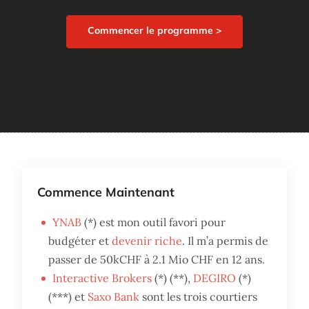
Commencer le programme >
Commence Maintenant
YNAB
(*) est mon outil favori pour
budgéter et
devenir riche
. Il m’a permis de
passer de 50kCHF à 2.1 Mio CHF en 12 ans.
Interactive Brokers
(*) (**),
DEGIRO
(*)
(***) et
Saxo Bank
sont les trois courtiers