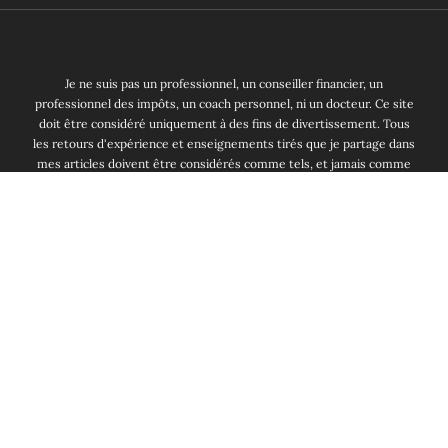
Je ne suis pas un professionnel, un conseiller financier, un
professionnel des impôts, un coach personnel, ni un docteur. Ce site
doit être considéré uniquement à des fins de divertissement. Tous
les retours d'expérience et enseignements tirés que je partage dans
mes articles doivent être considérés comme tels, et jamais comme
un conseil financier. Je ne suis pas responsable et ne peux pas être
poursuivi pour quelconque perte financière ou souffrance que tu
subirais après la lecture de ce blog. Enfin, note bien qu'investir
comporte un risque de perte.
MP