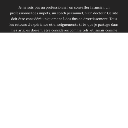
Je ne suis pas un professionnel, un conseiller financier, un
professionnel des impôts, un coach personnel, ni un docteur. Ce site
doit être considéré uniquement à des fins de divertissement. Tous
les retours d'expérience et enseignements tirés que je partage dans
mes articles doivent être considérés comme tels, et jamais comme
un conseil financier. Je ne suis pas responsable et ne peux pas être
poursuivi pour quelconque perte financière ou souffrance que tu
subirais après la lecture de ce blog. Enfin, note bien qu'investir
comporte un risque de perte.
MP
Changer de langue:
English
Deutsch
Français