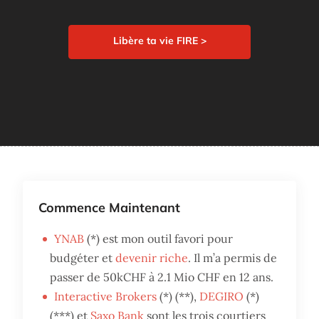
Libère ta vie FIRE >
Commence Maintenant
YNAB
(*) est mon outil favori pour
budgéter et
devenir riche
. Il m’a permis de
passer de 50kCHF à 2.1 Mio CHF en 12 ans.
Interactive Brokers
(*) (**),
DEGIRO
(*)
(***) et
Saxo Bank
sont les trois courtiers