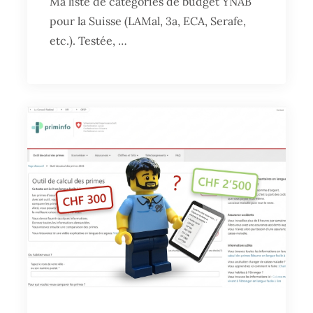
Ma liste de catégories de budget YNAB
pour la Suisse (LAMal, 3a, ECA, Serafe,
etc.). Testée, …