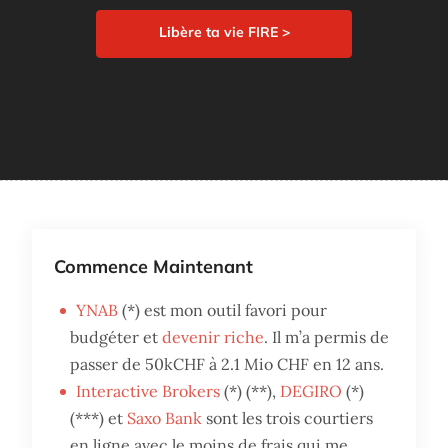
Libère ta vie FIRE >
Commence Maintenant
YNAB
(*) est mon outil favori pour
budgéter et
devenir riche
. Il m’a permis de
passer de 50kCHF à 2.1 Mio CHF en 12 ans.
Interactive Brokers
(*) (**),
DEGIRO
(*)
(***) et
Saxo Bank
sont les trois courtiers
en ligne avec le moins de frais qui me