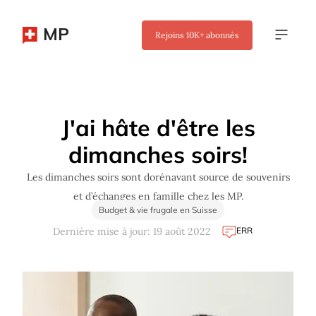
MP
Rejoins
10K+
abonnés
✖
J'ai hâte d'être les
dimanches soirs!
Les dimanches soirs sont dorénavant source de souvenirs
et d’échanges en famille chez les MP.
Budget & vie frugale en Suisse
ERR
Dernière mise à jour: 19 août 2022