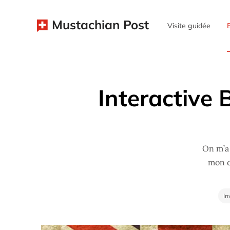
Mustachian Post
Visite guidée
Interactive B
On m’a 
mon c
In