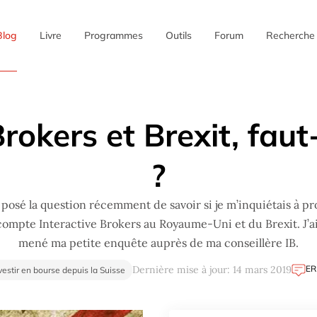
Blog
Livre
Programmes
Outils
Forum
Recherche
✖
rokers et Brexit, faut-
?
posé la question récemment de savoir si je m’inquiétais à p
ompte Interactive Brokers au Royaume-Uni et du Brexit. J’a
mené ma petite enquête auprès de ma conseillère IB.
ER
Dernière mise à jour: 14 mars 2019
vestir en bourse depuis la Suisse