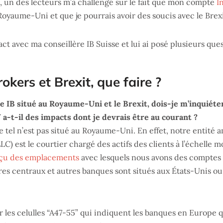
, un des lecteurs m’a challengé sur le fait que mon compte
I
 Royaume-Uni et que je pourrais avoir des soucis avec le Brexi
act avec ma conseillère IB Suisse et lui ai posé plusieurs ques
rokers et Brexit, que faire ?
 IB situé au Royaume-Uni et le Brexit, dois-je m’inquiét
Y a-t-il des impacts dont je devrais être au courant ?
 tel n’est pas situé au Royaume-Uni. En effet, notre entité 
LC) est le courtier chargé des actifs des clients à l’échelle 
rçu des emplacements
avec lesquels nous avons des comptes
res centraux et autres banques sont situés aux États-Unis ou 
r les celulles “A47-55” qui indiquent les banques en Europe q