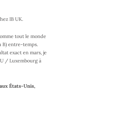
chez IB UK.
. Comme tout le monde
n B) entre-temps.
tat exact en mars, je
 EU / Luxembourg à
aux États-Unis,