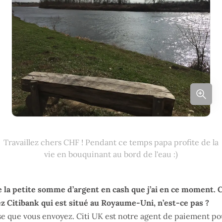
Travaillez chers CHF ! Pendant ce temps papa profite de la
vie en bouquinant au bord de l'eau :)
e la petite somme d’argent en cash que j’ai en ce moment. C
ez Citibank qui est situé au Royaume-Uni, n’est-ce pas ?
e que vous envoyez. Citi UK est notre agent de paiement po