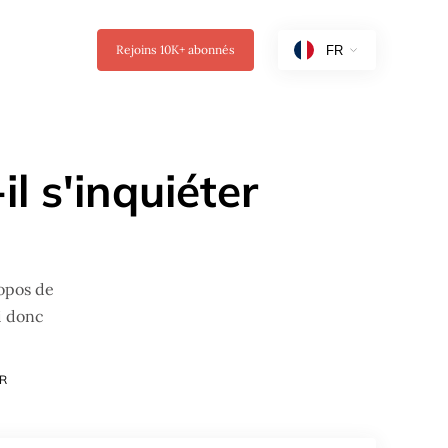
Rejoins
10K+
abonnés
il s'inquiéter
ropos de
i donc
R