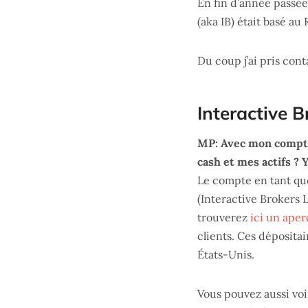
En fin d’année passée
(aka IB) était basé au
Du coup j’ai pris cont
Interactive B
MP: Avec mon compte
cash et mes actifs ? 
Le compte en tant que
(Interactive Brokers L
trouverez
ici un ape
clients. Ces dépositai
États-Unis.
Vous pouvez aussi voi