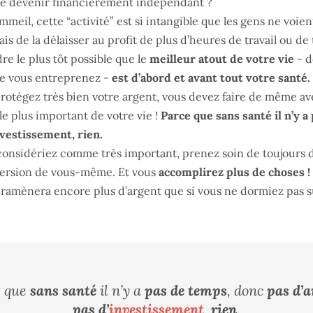
 de devenir financièrement indépendant ?
eil, cette “activité” est si intangible que les gens ne voien
ais de la délaisser au profit de plus d’heures de travail ou de
 le plus tôt possible que le
meilleur atout de votre vie
- d
que vous entreprenez -
est d’abord et avant tout votre santé.
rotégez très bien votre argent, vous devez faire de même a
le plus important de votre vie !
Parce que sans santé il n’y 
nvestissement, rien.
considériez comme très important, prenez soin de toujours d
version de vous-même. Et vous
accomplirez plus de choses !
 ramènera encore plus d’argent que si vous ne dormiez pas 
e que
sans santé
il n’y a
pas de temps
, donc
pas d’a
pas d’
investissement
,
rien
.