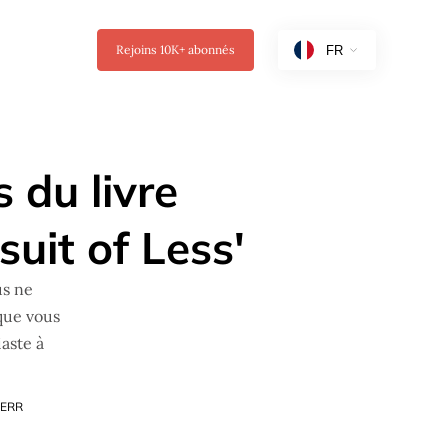
Rejoins
10K+
abonnés
s du livre
suit of Less'
us ne
que vous
aste à
ERR