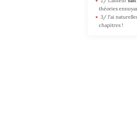
2/ L’auteur
sait
théories ennuya
3/ J’ai naturel
chapitres !