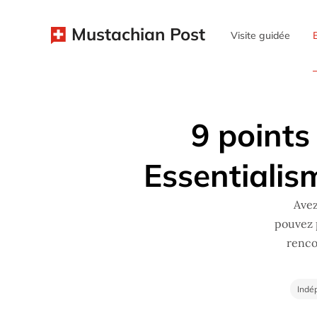
Mustachian Post
Visite guidée
9 points 
Essentialism
Avez
pouvez 
renco
Indé