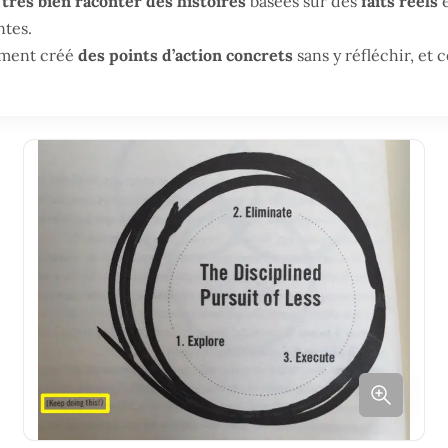
 très bien raconter des histoires
basées sur des
faits réels
e
ntes.
lement créé
des points d’action concrets
sans y réfléchir, et 