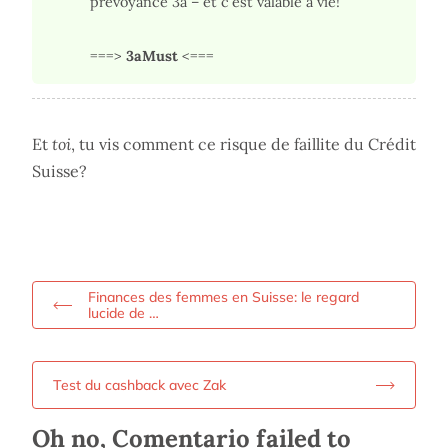
prévoyance 3a – et c'est valable à vie!
===>
3aMust
<===
Et
toi
, tu vis comment ce risque de faillite du Crédit
Suisse?
Finances des femmes en Suisse: le regard
lucide de …
Test du cashback avec Zak
Oh no, Comentario failed to