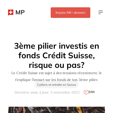
MP
Rejoins
10K+
abonnés
✖
3ème pilier investis en
fonds Crédit Suisse,
risque ou pas?
Le Crédit Suisse est sujet à des tensions récemment. Je
t’explique l’impact sur les fonds de ton 3ème pilier.
3 piliers et retraite en Suisse
ERR
Dernière mise à jour: 3 novembre 2022