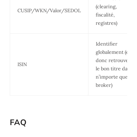
(clearing,
CUSIP/WKN/Valor/SEDOL
fiscalité,
registres)
Identifier
globalement (et
donc retrouver
ISIN
le bon titre dans
n’importe quel
broker)
FAQ