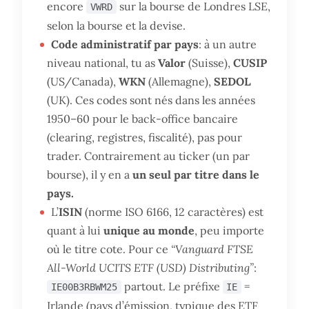
encore
sur la bourse de Londres LSE,
VWRD
selon la bourse et la devise.
Code administratif par pays
: à un autre
niveau national, tu as
Valor
(Suisse),
CUSIP
(US/Canada),
WKN
(Allemagne),
SEDOL
(UK). Ces codes sont nés dans les années
1950–60 pour le back-office bancaire
(clearing, registres, fiscalité), pas pour
trader. Contrairement au ticker (un par
bourse), il y en a
un seul par titre dans le
pays.
L’
ISIN
(norme ISO 6166, 12 caractères) est
quant à lui
unique au monde
, peu importe
où le titre cote. Pour ce
“Vanguard FTSE
All-World UCITS ETF (USD) Distributing”
:
partout. Le préfixe
=
IE00B3RBWM25
IE
Irlande (pays d’émission, typique des ETF