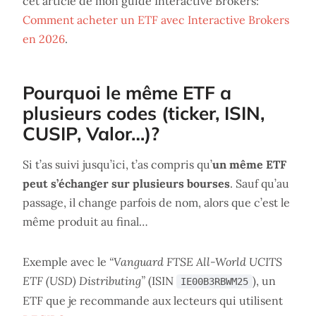
cet article de mon guide Interactive Brokers:
Comment acheter un ETF avec Interactive Brokers
en 2026
.
Pourquoi le même ETF a
plusieurs codes (ticker, ISIN,
CUSIP, Valor…)?
Si t’as suivi jusqu’ici, t’as compris qu’
un même ETF
peut s’échanger sur plusieurs bourses
. Sauf qu’au
passage, il change parfois de nom, alors que c’est le
même produit au final…
Exemple avec le
“Vanguard FTSE All-World UCITS
ETF (USD) Distributing”
(ISIN
), un
IE00B3RBWM25
ETF que je recommande aux lecteurs qui utilisent