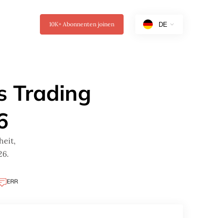
10K+
Abonnenten joinen
 Trading
6
eit,
26.
ERR