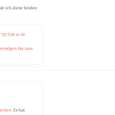
hle ich diese beiden
 92'230 in 10
overmögen bis zum
werden
. Es hat