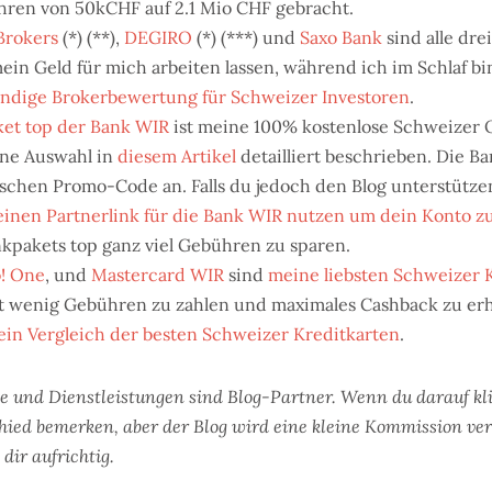
ahren von 50kCHF auf 2.1 Mio CHF gebracht.
Brokers
(*) (**),
DEGIRO
(*) (***) und
Saxo Bank
sind alle dre
ein Geld für mich arbeiten lassen, während ich im Schlaf bin
tändige Brokerbewertung für Schweizer Investoren
.
et top der Bank WIR
ist meine 100% kostenlose Schweizer 
ine Auswahl in
diesem Artikel
detailliert beschrieben. Die B
ischen Promo-Code an. Falls du jedoch den Blog unterstütze
inen Partnerlink für die Bank WIR nutzen um dein Konto zu
kpakets top ganz viel Gebühren zu sparen.
! One
, und
Mastercard WIR
sind
meine liebsten Schweizer 
 wenig Gebühren zu zahlen und maximales Cashback zu erh
in Vergleich der besten Schweizer Kreditkarten
.
e und Dienstleistungen sind Blog-Partner. Wenn du darauf kli
hied bemerken, aber der Blog wird eine kleine Kommission ve
dir aufrichtig.