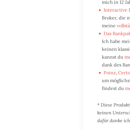
mich in 12 J
Interactive 
Broker, die m
meine
volls
Das Bankpak
Ich habe me
keinen klass
kannst du
me
dank des Ban
Poinz
,
Certo
um möglichst
findest du
me
* Diese Produkt
keinen Untersc
dafür danke ich 