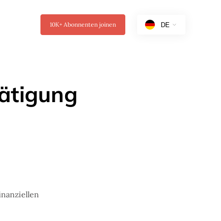
10K+
Abonnenten joinen
ätigung
inanziellen