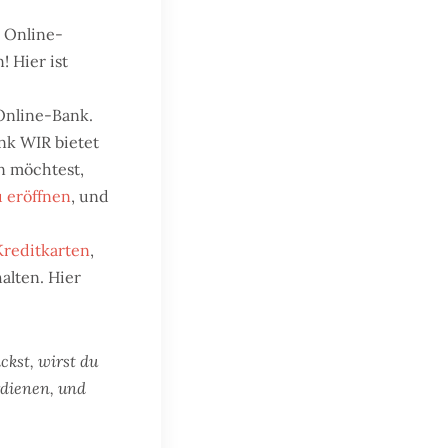
i Online-
! Hier ist
Online-Bank.
ank WIR bietet
n möchtest,
 eröffnen
, und
Kreditkarten
,
alten. Hier
ckst, wirst du
rdienen, und