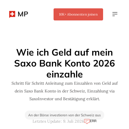
MP
10K+
Abonnenten joinen
✖
Wie ich Geld auf mein
Saxo Bank Konto 2026
einzahle
Schritt für Schritt Anleitung zum Einzahlen von Geld auf
dein Saxo Bank Konto in der Schweiz, Einzahlung via
SaxoInvestor und Bestätigung erklärt.
An der Börse investieren von der Schweiz aus
ERR
Letztes Update: 9. Juli 2026