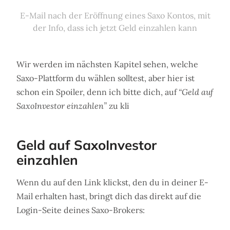
E-Mail nach der Eröffnung eines Saxo Kontos, mit
der Info, dass ich jetzt Geld einzahlen kann
Wir werden im nächsten Kapitel sehen, welche
Saxo-Plattform du wählen solltest, aber hier ist
schon ein Spoiler, denn ich bitte dich, auf
“Geld auf
SaxoInvestor einzahlen”
zu kli
Geld auf SaxoInvestor
einzahlen
Wenn du auf den Link klickst, den du in deiner E-
Mail erhalten hast, bringt dich das direkt auf die
Login-Seite deines Saxo-Brokers: