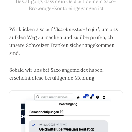
Bestätigung, dass dein Geld auf deinem Saxo-
Brokerage-Konto eingegangen ist
Wir klicken also auf
“SaxoInvestor-Login”
, um uns
auf den Weg zu machen und zu überprüfen, ob
unsere Schweizer Franken sicher angekommen
sind.
Sobald wir uns bei Saxo angemeldet haben,
erscheint diese beruhigende Meldung: