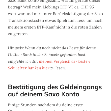
Saxo Bank Konto eingezahlt. Warum gerade dieser
Betrag? Weil mein Lieblings ETF VT ca. CHF 95
wert war und mir unter Berücksichtigung der Saxo
Transaktionskosten etwas Spielraum liess, um nach
meinem ersten ETF-Kauf nicht in die roten Zahlen
zu geraten.
Hinweis: Wenn du noch nicht das Beste für deine
Online-Bank in der Schweiz gefunden hast,
empfehle ich dir,
meinen Vergleich der besten
Schweizer Banken hier
zu lesen.
Bestätigung des Geldeingangs
auf deinem Saxo Konto
Einige Stunden nachdem du deine erste