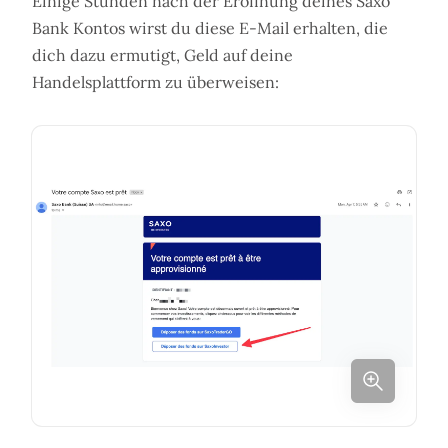
Einige Stunden nach der Eröffnung deines Saxo
Bank Kontos wirst du diese E-Mail erhalten, die
dich dazu ermutigt, Geld auf deine
Handelsplattform zu überweisen: