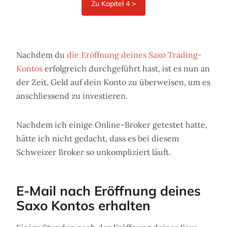
Nachdem du
die Eröffnung deines Saxo Trading-
Kontos
erfolgreich durchgeführt hast, ist es nun an
der Zeit, Geld auf dein Konto zu überweisen, um es
anschliessend zu investieren.
Nachdem ich einige Online-Broker getestet hatte,
hätte ich nicht gedacht, dass es bei diesem
Schweizer Broker so unkompliziert läuft.
E-Mail nach Eröffnung deines
Saxo Kontos erhalten