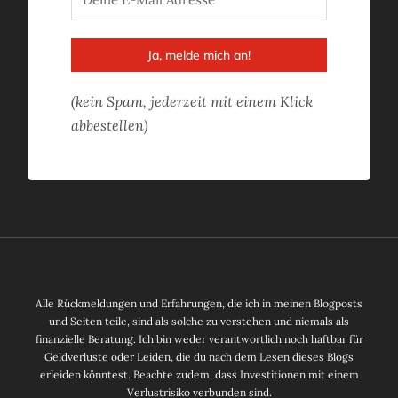
Ja, melde mich an!
(kein Spam, jederzeit mit einem Klick
abbestellen)
Alle Rückmeldungen und Erfahrungen, die ich in meinen Blogposts
und Seiten teile, sind als solche zu verstehen und niemals als
finanzielle Beratung. Ich bin weder verantwortlich noch haftbar für
Geldverluste oder Leiden, die du nach dem Lesen dieses Blogs
erleiden könntest. Beachte zudem, dass Investitionen mit einem
Verlustrisiko verbunden sind.