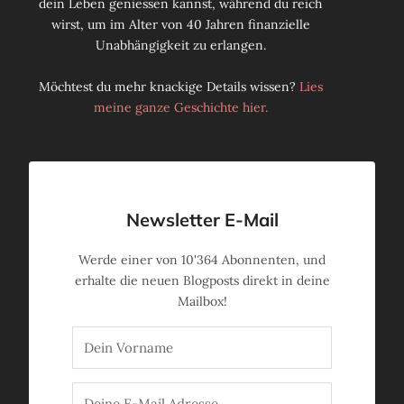
dein Leben geniessen kannst, während du reich
wirst, um im Alter von 40 Jahren finanzielle
Unabhängigkeit zu erlangen.
Möchtest du mehr knackige Details wissen?
Lies
meine ganze Geschichte hier.
Newsletter E-Mail
Werde einer von
10'364
Abonnenten, und
erhalte die neuen Blogposts direkt in deine
Mailbox!