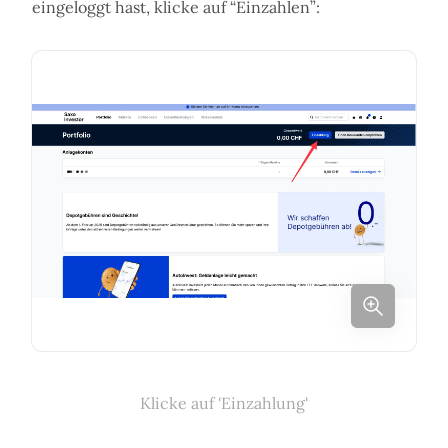
eingeloggt hast, klicke auf “Einzahlen”:
Klicke auf 'Einzahlung'