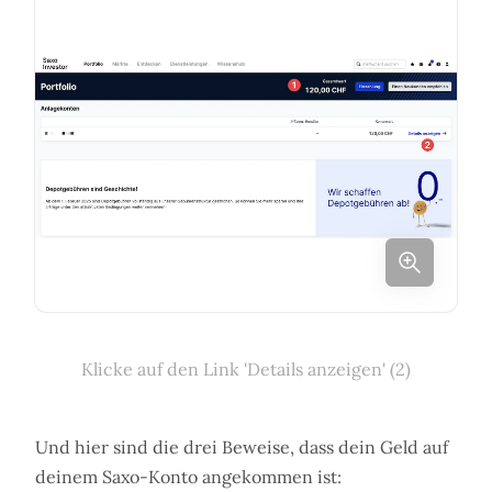
Klicke auf den Link 'Details anzeigen' (2)
Und hier sind die drei Beweise, dass dein Geld auf
deinem Saxo-Konto angekommen ist: