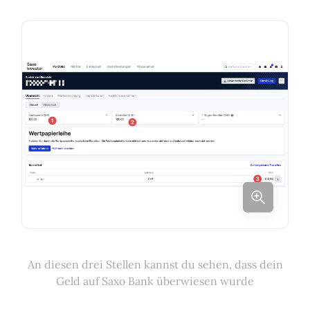
An diesen drei Stellen kannst du sehen, dass dein
Geld auf Saxo Bank überwiesen wurde