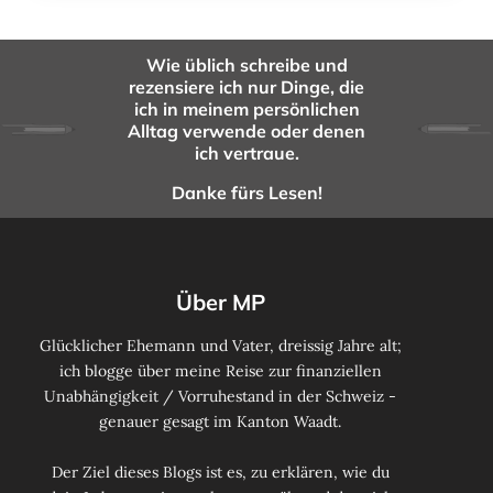
Wie üblich schreibe und
rezensiere ich nur Dinge, die
ich in meinem persönlichen
Alltag verwende oder denen
ich vertraue.
Danke fürs Lesen!
Über MP
Glücklicher Ehemann und Vater, dreissig Jahre alt;
ich blogge über meine Reise zur finanziellen
Unabhängigkeit / Vorruhestand in der Schweiz -
genauer gesagt im Kanton Waadt.
Der Ziel dieses Blogs ist es, zu erklären, wie du