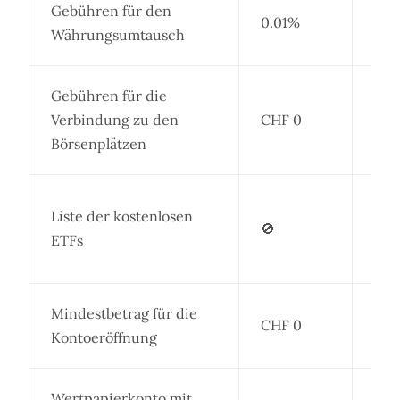
Gebühren für den
0.01%
Min
Währungsumtausch
Gebühren für die
Verbindung zu den
CHF 0
Börsenplätzen
Mac
Liste der kostenlosen
🚫
alle
ETFs
ja s
Mindestbetrag für die
CHF 0
Kontoeröffnung
Wertpapierkonto mit