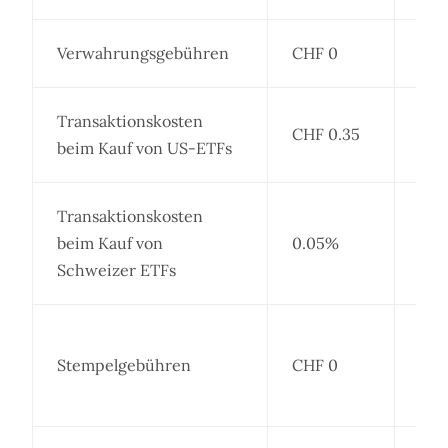
Verwahrungsgebühren
CHF 0
Transaktionskosten
CHF 0.35
beim Kauf von US-ETFs
Transaktionskosten
beim Kauf von
0.05%
Min
Schweizer ETFs
Aus
Stempelgebühren
CHF 0
Mak
Ste