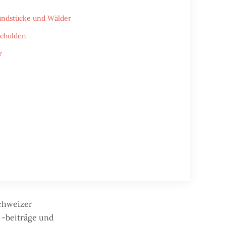
rundstücke und Wälder
Schulden
r
chweizer
 -beiträge und