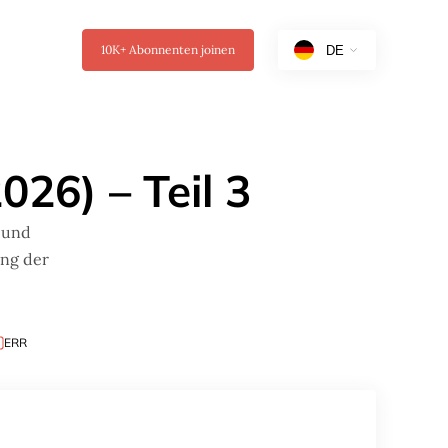
10K+
Abonnenten joinen
026) – Teil 3
 und
ung der
ERR