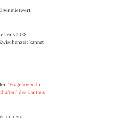
 Eigenmietwert,
hestens 2028
r Zwischenzeit kannst
 den
“Fragebogen für
chaften” des Kantons
bestimmen.