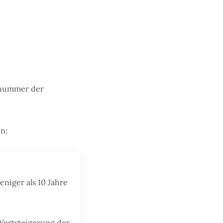
esnummer der
n:
niger als 10 Jahre
Wertsteigerung der