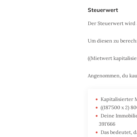
Steuerwert
Der Steuerwert wird 
Um diesen zu berech
((Mietwert kapitalisie
Angenommen, du kauf
Kapitalisierter
((187'500 x 2) 8
Deine Immobili
391'666
Das bedeutet, 