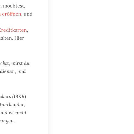
n möchtest,
 eröffnen
, und
Kreditkarten
,
alten. Hier
ckst, wirst du
rdienen, und
okers (IBKR)
itwirkender,
und ist nicht
tungen.