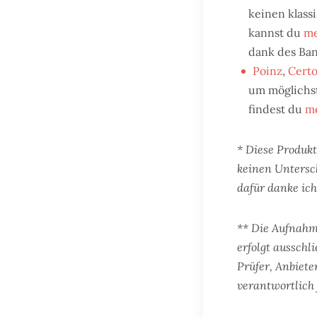
keinen klass
kannst du
me
dank des Ban
Poinz
,
Certo
um möglichst
findest du
me
* Diese Produkt
keinen Untersc
dafür danke ich 
** Die Aufnahm
erfolgt ausschl
Prüfer, Anbiete
verantwortlich 