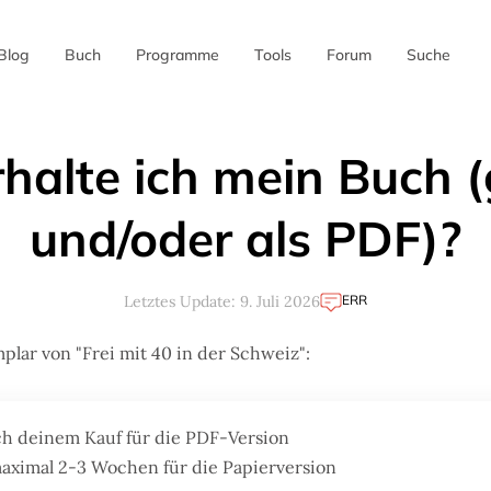
Blog
Buch
Programme
Tools
Forum
Suche
✖
halte ich mein Buch (
und/oder als PDF)?
ERR
Letztes Update: 9. Juli 2026
plar von "Frei mit 40 in der Schweiz":
ch deinem Kauf für die PDF-Version
aximal 2-3 Wochen für die Papierversion