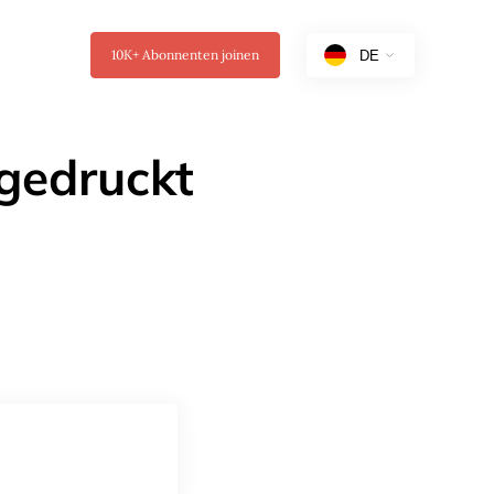
10K+
Abonnenten joinen
gedruckt