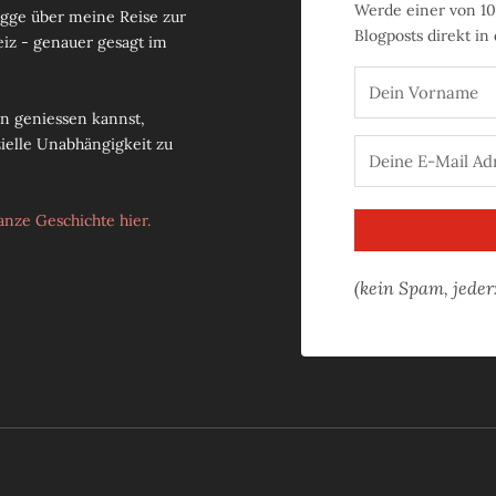
Werde einer von
10
logge über meine Reise zur
Blogposts direkt in
eiz - genauer gesagt im
ben geniessen kannst,
zielle Unabhängigkeit zu
anze Geschichte hier.
(kein Spam, jeder