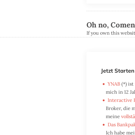
Oh no, Comenta
If you own this websi
Jetzt Starten
YNAB
(*) is
mich in 12 J
Interactive 
Broker, die m
meine
volls
Das Bankpak
Ich habe me