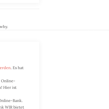
 why.
werden
. Es hat
i Online-
! Hier ist
Online-Bank.
ank WIR bietet