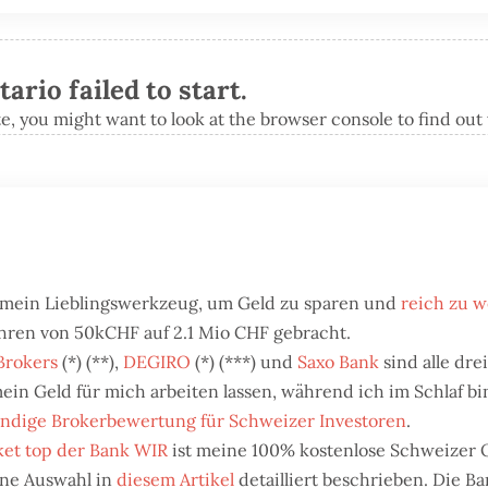
rio failed to start.
te, you might want to look at the browser console to find out
t mein Lieblingswerkzeug, um Geld zu sparen und
reich zu 
ahren von 50kCHF auf 2.1 Mio CHF gebracht.
Brokers
(*) (**),
DEGIRO
(*) (***) und
Saxo Bank
sind alle dre
ein Geld für mich arbeiten lassen, während ich im Schlaf bin
tändige Brokerbewertung für Schweizer Investoren
.
et top der Bank WIR
ist meine 100% kostenlose Schweizer 
ine Auswahl in
diesem Artikel
detailliert beschrieben. Die B