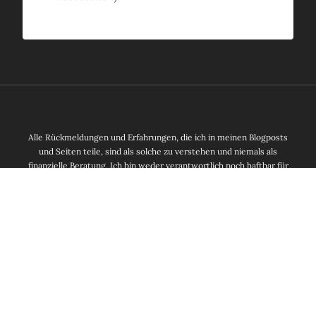
Alle Rückmeldungen und Erfahrungen, die ich in meinen Blogposts
und Seiten teile, sind als solche zu verstehen und niemals als
finanzielle Beratung. Ich bin weder verantwortlich noch haftbar für
Geldverluste oder Leiden, die du nach dem Lesen dieses Blogs
erleiden könntest. Beachte zudem, dass Investitionen mit einem
Verlustrisiko verbunden sind.
MP