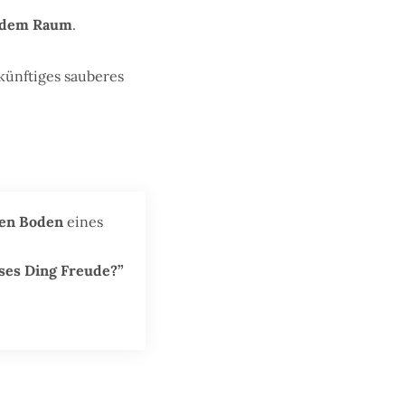
h dem Raum
.
künftiges sauberes
den Boden
eines
ses Ding Freude?”