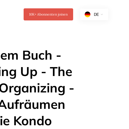
10K+
Abonnenten joinen
dem Buch -
ing Up - The
 Organizing -
s Aufräumen
rie Kondo