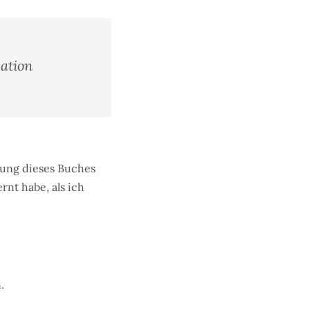
ation
gung dieses Buches
rnt habe, als ich
.