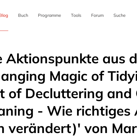
Blog
Buch
Programme
Tools
Forum
Suche
✖
e Aktionspunkte aus 
hanging Magic of Tidy
 of Decluttering and
aning - Wie richtige
n verändert)' von Ma