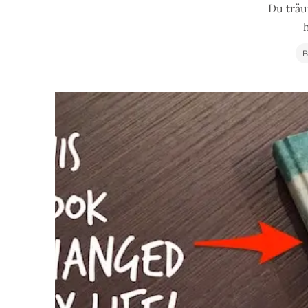
Du träu
B