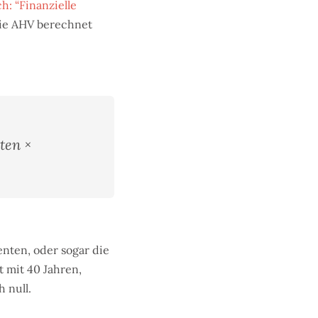
h: “Finanzielle
Die AHV berechnet
ten ×
enten, oder sogar die
t mit 40 Jahren,
 null.