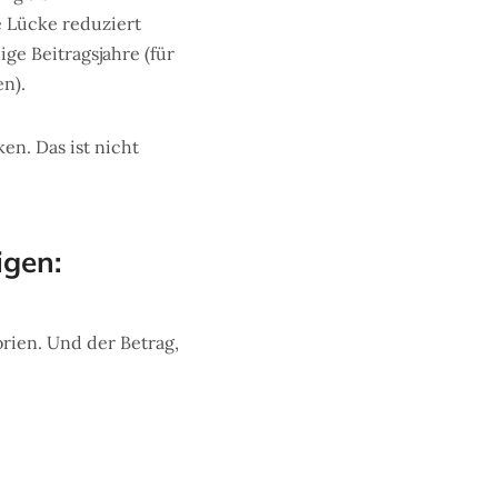
e Lücke reduziert
ge Beitragsjahre (für
en).
en. Das ist nicht
igen:
orien. Und der Betrag,