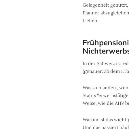
Gelegenheit genutzt, 
Planner abzugleichen
treffen.
Frühpension
Nichterwerbs
In der Schweiz ist je
(genauer: ab dem 1. 
Was sich ändert, wen
Status “erwerbstätige
Weise, wie die AHV b
Warum ist das wichtig
Und das passiert häu