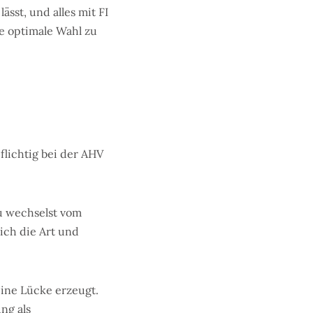
sst, und alles mit FI
e optimale Wahl zu
flichtig bei der AHV
u wechselst vom
ich die Art und
eine Lücke erzeugt.
ng als