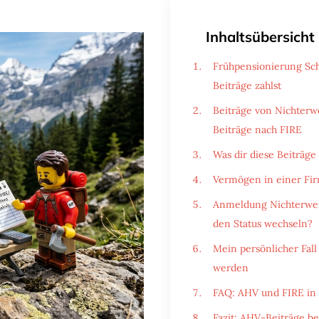
Inhaltsübersicht
Frühpensionierung Sch
Beiträge zahlst
Beiträge von Nichterw
Beiträge nach FIRE
Was dir diese Beiträge
Vermögen in einer Fir
Anmeldung Nichterwerb
den Status wechseln?
Mein persönlicher Fal
werden
FAQ: AHV und FIRE in
Fazit: AHV-Beiträge be