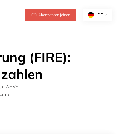
10K+
Abonnenten joinen
ung (FIRE):
 zahlen
 du AHV-
 zum